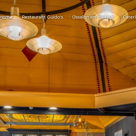
Home
Restaurant Guido's
IJssalon en traiteur
Cater