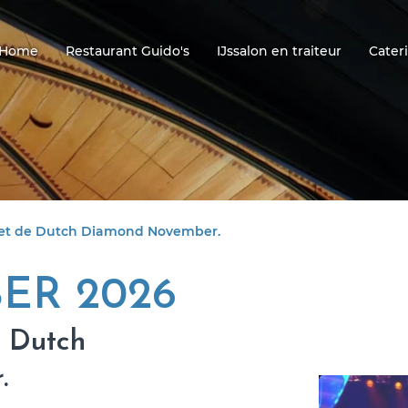
Home
Restaurant Guido's
IJssalon en traiteur
Cater
et de Dutch Diamond November.
ER 2026
 Dutch
.