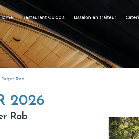
Home
Restaurant Guido's
IJssalon en traiteur
Cater
 Jager Rob
R 2026
er Rob